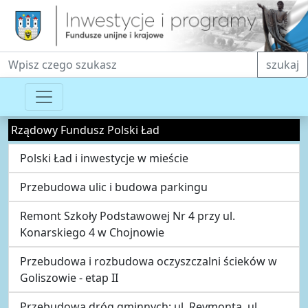
Fraza do wyszukiwania
szukaj
Rządowy Fundusz Polski Ład
Polski Ład i inwestycje w mieście
Przebudowa ulic i budowa parkingu
Remont Szkoły Podstawowej Nr 4 przy ul.
Konarskiego 4 w Chojnowie
Przebudowa i rozbudowa oczyszczalni ścieków w
Goliszowie - etap II
Przebudowa dróg gminnych: ul. Reymonta, ul.