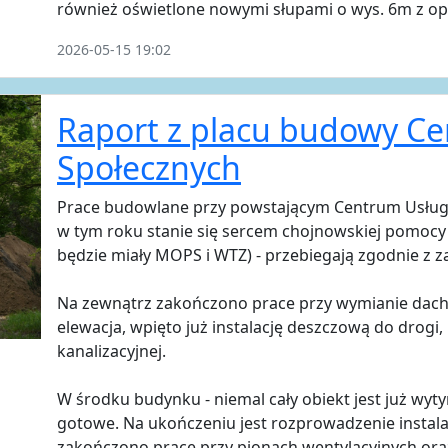
również oświetlone nowymi słupami o wys. 6m z o
2026-05-15 19:02
Raport z placu budowy C
Społecznych
Prace budowlane przy powstającym Centrum Usług Sp
w tym roku stanie się sercem chojnowskiej pomocy s
będzie miały MOPS i WTZ) - przebiegają zgodnie 
Na zewnątrz zakończono prace przy wymianie dach
elewacja, wpięto już instalację deszczową do drogi,
kanalizacyjnej.
W środku budynku - niemal cały obiekt jest już wyt
gotowe. Na ukończeniu jest rozprowadzenie instalac
zakończono prace przy pionach wentylacyjnych or