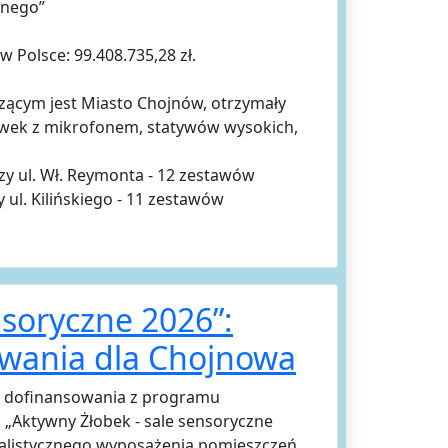
lnego”
w Polsce: 99.408.735,28 zł.
zącym jest Miasto Chojnów, otrzymały
hawek z mikrofonem, statywów wysokich,
zy ul. Wł. Reymonta - 12 zestawów
 ul. Kilińskiego - 11 zestawów
nsoryczne 2026”:
owania dla Chojnowa
ch dofinansowania z programu
n. „Aktywny Żłobek - sale sensoryczne
jalistycznego wyposażenia pomieszczeń