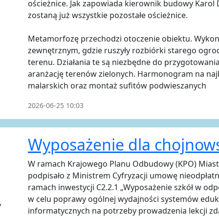
ościeżnice. Jak zapowiada kierownik budowy Karol
zostaną już wszystkie pozostałe ościeżnice.
Metamorfozę przechodzi otoczenie obiektu. Wykona
zewnętrznym, gdzie ruszyły rozbiórki starego ogr
terenu. Działania te są niezbędne do przygotowan
aranżację terenów zielonych. Harmonogram na najb
malarskich oraz montaż sufitów podwieszanych
2026-06-25 10:03
Wyposażenie dla chojnows
W ramach Krajowego Planu Odbudowy (KPO) Miasto 
podpisało z Ministrem Cyfryzacji umowę nieodpłatn
ramach inwestycji C2.2.1 „Wyposażenie szkół w odpo
w celu poprawy ogólnej wydajności systemów eduka
informatycznych na potrzeby prowadzenia lekcji z