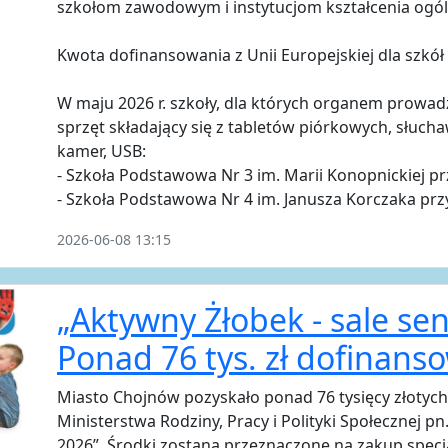
szkołom zawodowym i instytucjom kształcenia ogó
Kwota dofinansowania z Unii Europejskiej dla szkół 
W maju 2026 r. szkoły, dla których organem prowad
sprzęt składający się z tabletów piórkowych, słuc
kamer, USB:
- Szkoła Podstawowa Nr 3 im. Marii Konopnickiej pr
- Szkoła Podstawowa Nr 4 im. Janusza Korczaka przy
2026-06-08 13:15
„Aktywny Żłobek - sale se
Ponad 76 tys. zł dofinans
Miasto Chojnów pozyskało ponad 76 tysięcy złoty
Ministerstwa Rodziny, Pracy i Polityki Społecznej p
2026”. Środki zostaną przeznaczone na zakup spec