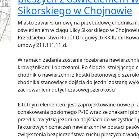
Sikorskiego w Chojnowie
Miasto zawarło umowę na przebudowę chodnika i b
oświetleniem w ciągu ulicy Sikorskiego w Chojnow
Przedsiębiorstwo Robót Drogowych KK Kamil Kowals
umowy 211.111,11 zł.
W ramach zadania zostanie rozebrana nawierzchnia
krawężnikami i obrzeżami. Po śladzie istniejącego
chodnik o nawierzchni z kostki betonowej o szero
chodnika stanowiące dojścia do jezdni zostaną wyko
zachowaniem dotychczasowej szerokości.
Istotnym elementem jest zaprojektowane nowe przej
oznakowania poziomego P-10 wraz ze znakami pion
przed krawędzią jezdni na dojściach do wszystkich
fakturowych oznaczeń nawierzchni w postaci pasów
zwiększenia bezpieczeństwa ruchu pieszych z wadą 