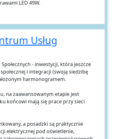
prawami LED 49W.
entrum Usług
ołecznych - inwestycji, która jeszcze
połecznej i integracji (swoją siedzibę
z założonym harmonogramem.
u, na zaawansowanym etapie jest
 ku końcowi mają się prace przy sieci
ynkowany, a posadzki są praktycznie
ji elektrycznej pod oświetlenie,
az zabezpieczeniach przeciwpożarowych