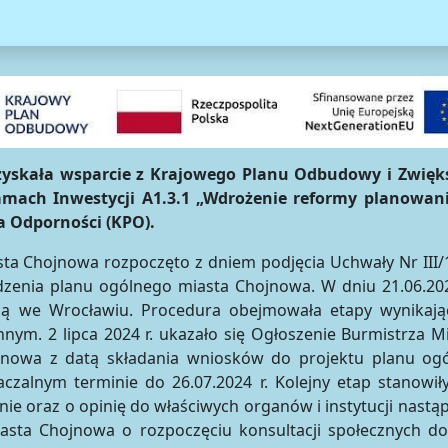
zyskała wsparcie z Krajowego Planu Odbudowy i Zwięk
mach Inwestycji A1.3.1 „Wdrożenie reformy planowan
 Odporności (KPO).
a Chojnowa rozpoczęto z dniem podjęcia Uchwały Nr III/
ądzenia planu ogólnego miasta Chojnowa. W dniu 21.06.
ą we Wrocławiu. Procedura obejmowała etapy wynikając
ym. 2 lipca 2024 r. ukazało się Ogłoszenie Burmistrza 
jnowa z datą składania wniosków do projektu planu ogó
czalnym terminie do 26.07.2024 r. Kolejny etap stanowi
e oraz o opinię do właściwych organów i instytucji nastąp
asta Chojnowa o rozpoczęciu konsultacji społecznych d