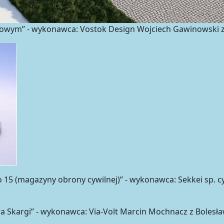
owym” - wykonawca: Vostok Design Wojciech Gawinowski z 
5 (magazyny obrony cywilnej)” - wykonawca: Sekkei sp. cyw
ra Skargi” - wykonawca: Via-Volt Marcin Mochnacz z Bolesła