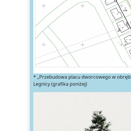
* „Przebudowa placu dworcowego w obrębie
Legnicy (grafika poniżej)