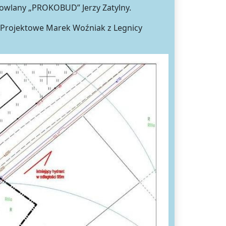
dowlany „PROKOBUD” Jerzy Zatylny.
ro Projektowe Marek Woźniak z Legnicy