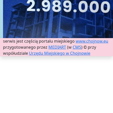
serwis jest częścią portalu miejskiego
www.chojnow.eu
przygotowanego przez
MEDIART
(w
CMS
) © przy
współudziale
Urzędu Miejskiego w Chojnowie