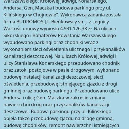
Warszawskiego, Królowej Jadwigi, Konarskiego,
Andersa, Gen. Maczka i budowa parkingu przy ul.
Kilińskiego w Chojnowie". Wykonawcą zadania została
firma BUDROMOS J.T. Bieńkowscy sp. j. z Legnicy.
Wartość umowy wyniosła 4.931.126,38 zł. Na ulicach
Sikorskiego i Bohaterów Powstania Warszawskiego
wybudowano parkingi oraz chodniki wraz z
wykonaniem sieci oświetlenia ulicznego i przykanalików
kanalizacji deszczowej. Na ulicach Królowej Jadwigi i
ulicy Stanisława Konarskiego przebudowano chodnik
oraz zatoki postojowe w pasie drogowym, wykonano
budowę instalacji kanalizacji deszczowej, sieci
oświetlenia, przebudowę istniejącego zjazdu z drogi
gminnej oraz budowę parkingu. Przebudowano ulice
Andersa i ulicę Gen. Maczka w zakresie zmiany
nawierzchni dróg oraz przykanalików kanalizacji
deszczowej. Budowa parkingu przy ul. Kilińskiego
objęła także przebudowę zjazdu na drogę gminną,
budowę chodników, remont nawierzchni istniejących