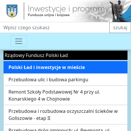
Fraza do wyszukiwania
szukaj
Rządowy Fundusz Polski Ład
Polski Ład i inwestycje w mieście
Przebudowa ulic i budowa parkingu
Remont Szkoły Podstawowej Nr 4 przy ul.
Konarskiego 4 w Chojnowie
Przebudowa i rozbudowa oczyszczalni ścieków w
Goliszowie - etap II
Przebudowa dróg gminnych: ul. Reymonta, ul.