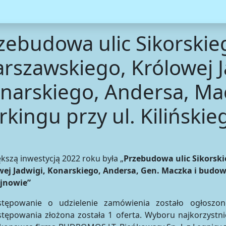
zebudowa ulic Sikorskie
rszawskiego, Królowej J
narskiego, Andersa, Ma
rkingu przy ul. Kilińskie
kszą inwestycją 2022 roku była „
Przebudowa ulic Sikorsk
wej Jadwigi, Konarskiego, Andersa, Gen. Maczka i budowa
jnowie”
stępowanie o udzielenie zamówienia zostało ogłosz
tępowania złożona została 1 oferta. Wyboru najkorzyst