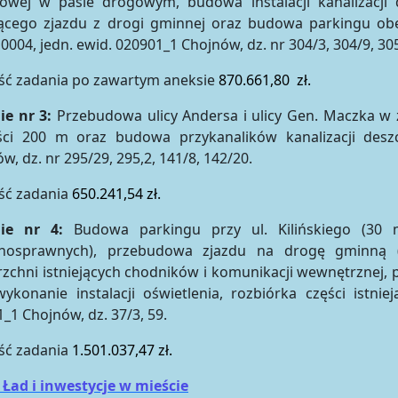
jowej w pasie drogowym, budowa instalacji kanalizacji 
ejącego zjazdu z drogi gminnej oraz budowa parkingu ob
0004, jedn. ewid. 020901_1 Chojnów, dz. nr 304/3, 304/9, 305
ść zadania po zawartym aneksie
870.661,80 zł.
ie nr 3:
Przebudowa ulicy Andersa i ulicy Gen. Maczka w 
ści 200 m oraz budowa przykanalików kanalizacji deszc
w, dz. nr 295/29, 295,2, 141/8, 142/20.
ść zadania
650.241,54 zł.
nie nr 4:
Budowa parkingu przy ul. Kilińskiego (30
łnosprawnych), przebudowa zjazdu na drogę gminną 
zchni istniejących chodników i komunikacji wewnętrznej, p
ykonanie instalacji oświetlenia, rozbiórka części istni
1_1 Chojnów, dz. 37/3, 59.
ść zadania
1.501.037,47 zł.
 Ład i inwestycje w mieście