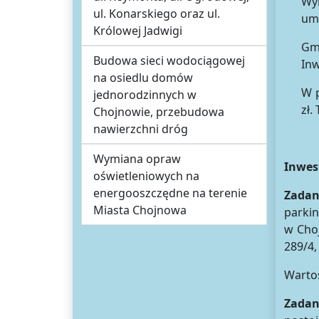
Wyk
ul. Konarskiego oraz ul.
umo
Królowej Jadwigi
Gm
Budowa sieci wodociągowej
Inw
na osiedlu domów
W 
jednorodzinnych w
zł.
Chojnowie, przebudowa
nawierzchni dróg
Wymiana opraw
Inwes
oświetleniowych na
energooszczędne na terenie
Zadan
Miasta Chojnowa
parkin
w Choj
289/4,
Warto
Zadani