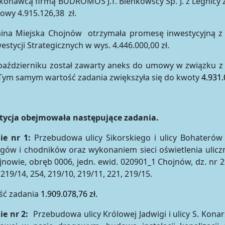
onawcą firmą BUDROMOS J.T. Bieńkowscy Sp. J. z Legnicy z
wy 4.915.126,38 zł.
ina Miejska Chojnów otrzymała promesę inwestycyjną z
estycji Strategicznych w wys. 4.446.000,00 zł.
październiku został zawarty aneks do umowy w związku z
 Tym samym wartość zadania zwiększyła się do kwoty
4.931.
tycja obejmowała następujące zadania.
ie nr 1:
Przebudowa ulicy Sikorskiego i ulicy Bohateró
gów i chodników oraz wykonaniem sieci oświetlenia uliczn
nowie, obręb 0006, jedn. ewid. 020901_1 Chojnów, dz. nr 295
 219/14, 254, 219/10, 219/11, 221, 219/15.
ść zadania
1.909.078,76 zł.
e nr 2:
Przebudowa ulicy Królowej Jadwigi i ulicy S. Kona