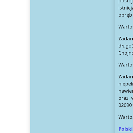
posto
istni
obręb 
Warto
Zadan
długo
Chojnó
Warto
Zada
niepe
nawier
oraz w
02090
Warto
Polski