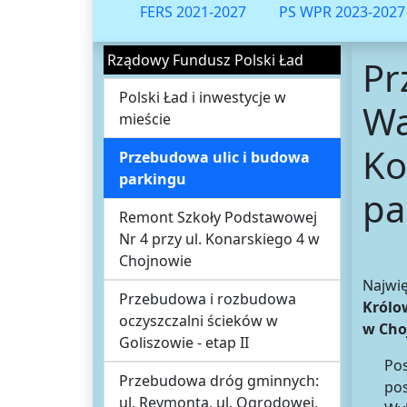
FERS 2021-2027
PS WPR 2023-2027
Rządowy Fundusz Polski Ład
Pr
Polski Ład i inwestycje w
Wa
mieście
Ko
Przebudowa ulic i budowa
parkingu
pa
Remont Szkoły Podstawowej
Nr 4 przy ul. Konarskiego 4 w
Chojnowie
Najwię
Przebudowa i rozbudowa
Królo
oczyszczalni ścieków w
w Cho
Goliszowie - etap II
Po
Przebudowa dróg gminnych:
pos
ul. Reymonta, ul. Ogrodowej,